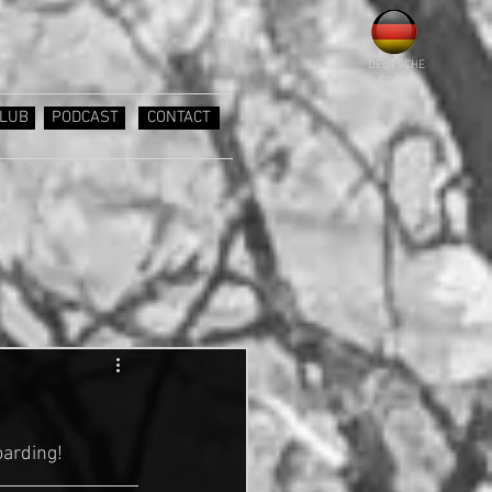
DEUTSCHE
VERSION
LUB
PODCAST
CONTACT
oarding! 