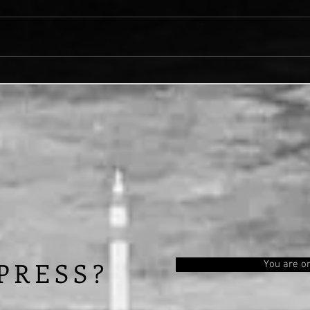
Seeing old friends
Anoth
PRESS?
You are on