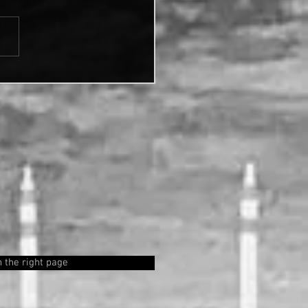
er day in the box!
 the right page