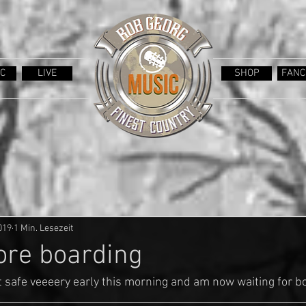
C
LIVE
SHOP
FANC
019
1 Min. Lesezeit
ore boarding
rt safe veeeery early this morning and am now waiting for b