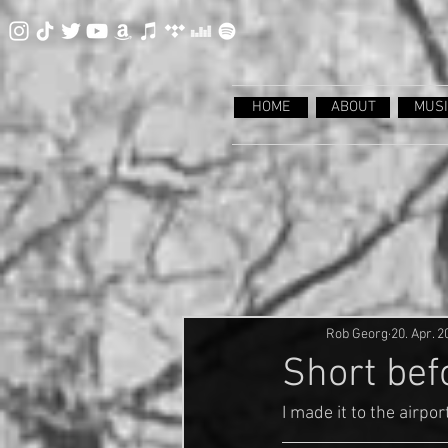
HOME
ABOUT
MUSI
Rob Georg
20. Apr. 2
Short bef
I made it to the airpo