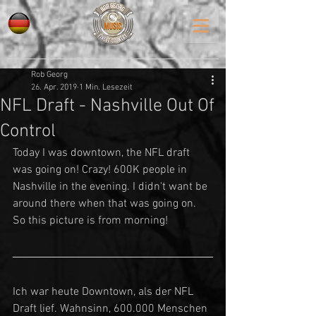
Rob Georg
26. Apr. 2019
1 Min. Lesezeit
NFL Draft - Nashville Out Of
Control
Today I was downtown, the NFL draft 
was going on! Crazy! 600K people in 
Nashville in the evening. I didn't want be 
around there when that was going on. 
So this picture is from morning!
Ich war heute Downtown, als der NFL 
Draft lief. Wahnsinn, 600.000 Menschen 